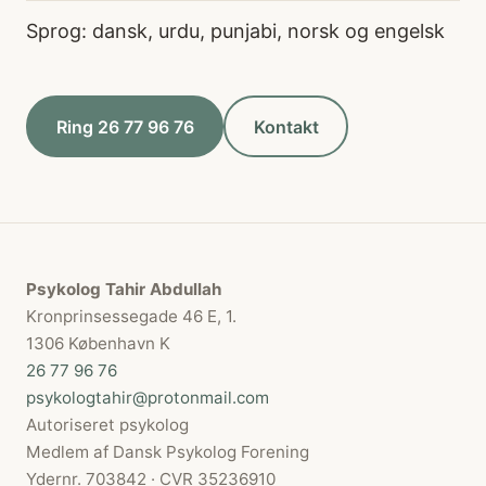
Sprog: dansk, urdu, punjabi, norsk og engelsk
Ring 26 77 96 76
Kontakt
Psykolog Tahir Abdullah
Kronprinsessegade 46 E, 1.
1306 København K
26 77 96 76
psykologtahir@protonmail.com
Autoriseret psykolog
Medlem af Dansk Psykolog Forening
Ydernr. 703842 · CVR 35236910